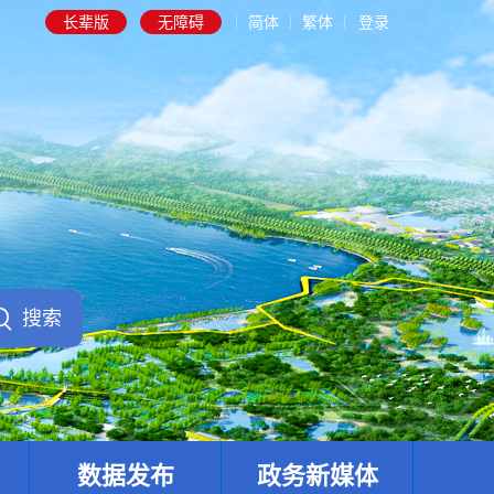
长辈版
无障碍
简体
繁体
登录
数据发布
政务新媒体