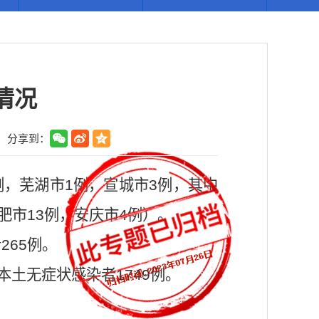
情况
分享到：
例，芜湖市1例，宣城市3例，其中
肥市13例，安庆市4例）。
265例。
土无症状感染者1749例。