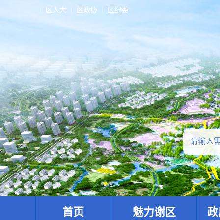
区人大
区政协
区纪委
首页
魅力谢区
政