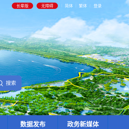
长辈版
无障碍
简体
繁体
登录
数据发布
政务新媒体