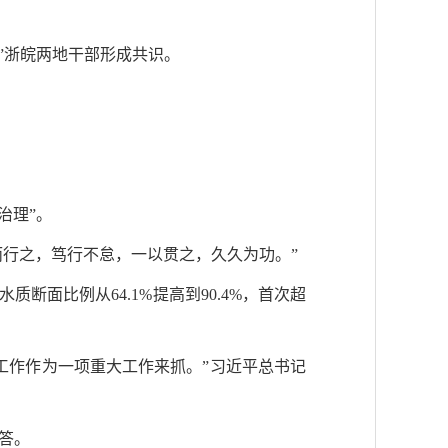
”浙皖两地干部形成共识。
治理”。
而行之，笃行不怠，一以贯之，久久为功。”
断面比例从64.1%提高到90.4%，首次超
工作作为一项重大工作来抓。”习近平总书记
答。