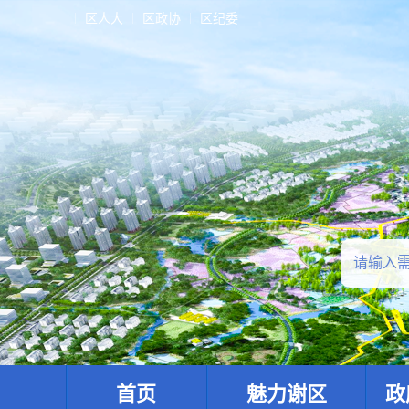
区人大
区政协
区纪委
首页
魅力谢区
政