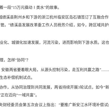
一段“15万元撬动Ⅰ类水”的故事。
城绩溪县荆州乡和下游的浙江杭州临安区岛石镇签订了互融合作
管。”绩溪县发展改革委工作人员杨芳介绍，如今，跨区域共
业化、城镇化加速发展，河流污染，进而影响到下游水质。这
理，怎样“协同”？
江、安徽两省要着眼大局，从源头控制污染，走互利共赢之路”…
域生态补偿机制试点。
业协作，从协同治理到共同发展，两省持续开展3轮试点，如今“
”正在迈向“一域共富”。
届中央财经委员会第五次会议上指出：“要推广新安江水环境补偿