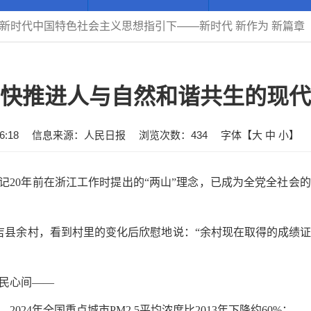
新时代中国特色社会主义思想指引下——新时代 新作为 新篇章
快推进人与自然和谐共生的现代
:18
信息来源：人民日报
浏览次数：
434
字体【
大
中
小
】
书记20年前在浙江工作时提出的“两山”理念，已成为全党全社会
江安吉县余村，看到村里的变化后欣慰地说：“余村现在取得的成绩
民心间——
24年全国重点城市PM2.5平均浓度比2013年下降约60%；