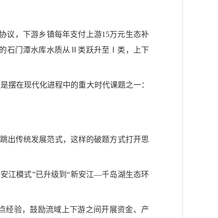
协议，下游乡镇每年支付上游15万元生态补
护的石门潭水库水质从Ⅱ类跃升至Ⅰ类，上下
也是摆在现代化进程中的重大时代课题之一：
…跳出传统发展范式，这样的破题方式打开思
新安江模式”已升级到“新安江—千岛湖生态环
试点经验，鼓励流域上下游之间开展资金、产