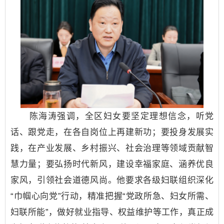
陈海涛强调，全区妇女要坚定理想信念，听党
话、跟党走，在各自岗位上再建新功；要投身发展实
践，在产业发展、乡村振兴、社会治理等领域贡献智
慧力量；要弘扬时代新风，建设幸福家庭、涵养优良
家风，引领社会道德风尚。他要求各级妇联组织深化
“巾帼心向党”行动，精准把握“党政所急、妇女所需、
妇联所能”，做好就业指导、权益维护等工作，真正成