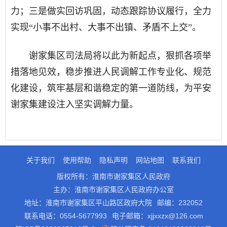
力；三是做实回访巩固，动态跟踪协议履行，全力
实现“小事不出村、大事不出镇、矛盾不上交”。
谢家集区司法局将以此为新起点，狠抓各项举
措落地见效，稳步推进人民调解工作专业化、规范
化建设，筑牢基层和谐稳定的第一道防线，为平安
谢家集建设注入坚实调解力量。
关于我们
使用帮助
隐私声明
网站地图
联系我们
版权所有：淮南市谢家集区人民政府
主办：淮南市谢家集区人民政府办公室
地址：淮南市谢家集区平山路区政府大院
邮编：232052
联系电话：0554-5677993
电子邮箱：xjjxxzx@126.com