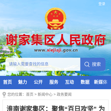
登录
首页
魅力
公开
服务
互动
数据
新媒体
您的位置：
首页
>
新闻中心
>
政务要闻
淮南谢家集区：聚焦“百日攻坚” 为