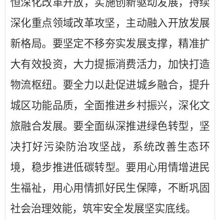
恒深化改革开放
，
实施创新驱动发展
，
持续
深化重点领域改革攻坚
，
主动融入开放发展
新格局
。
要
坚定不移夯实发展支撑
，
精准扩
大有效投资
，
大力提振消费活力
，
加快打造
物流枢纽
。
要
全力以赴促进城乡融合
，
提升
城区功能品质
，
全面推进乡村振兴
，
深化文
旅融合发展
。
要
全面纵深推进绿色转型
，
坚
决打好污染防治攻坚战
，
系统改善生态环
境
，
稳步推进低碳转型
。
要
用心用情增进民
生福祉
，
用心用情抓好民生保障
，
不断巩固
社会治理效能
，
筑牢安全发展坚实底线
。