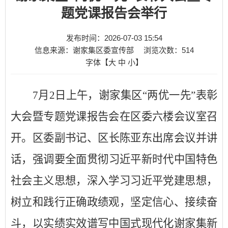
题党课报告会举行
发布时间：2026-07-03 15:54
信息来源：谢家集区委宣传部
浏览次数：
514
字体【
大
中
小
】
7
月
2
日
上
午，
谢家集区
“两优一先”表彰
大会暨专题党课报告会在
区委六楼会议室
召
开。
区委副
书记
、
区长陈亚东
出席会议并讲
话，
强调要全面贯彻习近平新时代中国特色
社会主义思想，深入学习习近平党建思想，
树立和践行正确政绩观，坚定信心、接续奋
斗，以实绩实效谱写中国式现代化谢家集新