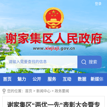
登录
首页
魅力
公开
服务
互动
数据
新媒体
您的位置：
首页
>
新闻中心
>
政务要闻
谢家集区“两优一先”表彰大会暨专