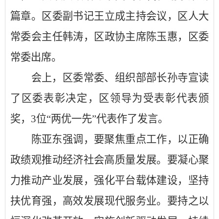
篇章。
区委副书记王立成
主持会议，
区
人大
常委会主任
韩涛
，
区
政协主席
陈玉惠
，
区
委
常委出席。
会上，
区委常委、组织部部长孙寺
宣读
了
区
委表彰决定，
区
领导为受表彰代表颁
奖，
3
位
“两优一先”代表作了发言。
陈亚东
强调，要聚焦重点工作，以正确
政绩观推动经济社会高质量发展。
要
凝心聚
力推动产业发展
，
强化平台载体建设
，
坚持
扶优育强
，
高效发展现代服务业
。
要
持之以