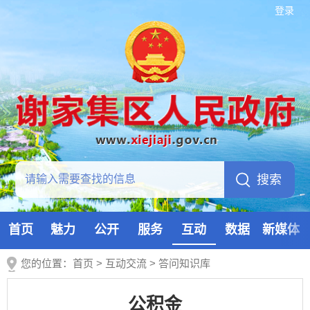
登录
首页
魅力
公开
服务
互动
数据
新媒体
您的位置：
首页
>
互动交流
>
答问知识库
公积金