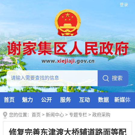
登录
首页
魅力
公开
服务
互动
数据
新媒体
您的位置：
首页
>
新闻中心
>
专题专栏
>
政府采购
修复完善东津渡大桥辅道路面等配