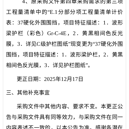
4
、原采购文件第四章采购需求的第三项
工程量清单中的
“E.1分部分项工程量清单计价
表：3
7
硬化外围围挡，项目特征描述：
1．波形
梁护栏（彩色）Gr-C-4E
，
2．黄黑相间色反光
膜
，
3．详见C级护栏图纸”现变更为“37硬化外围
围挡，项目特征描述：1．波形梁护栏，2．黄黑
相间色反光膜，3．详见护栏图纸”
。
更正日期：
2025
年
12
月
17
日
三、其他补充事宜
采购文件中其他内容、要求不变。本更正
公
告
与采购文件具有同等效力，与采购文件在同一
内容表述不一致的，以本
公告
为准。感谢各潜在