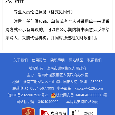
六、附件
专业人员论证意见（格式见附件）
注意：任何供应商、单位或者个人对采用单一来源采
购方式公示有异议的，可以在公示期内将书面意见反馈给
采购人、采购代理机构，并同时抄送相关财政部门。
关于我们
使用帮助
隐私声明
网站地图
联系我们
版权所有：淮南市谢家集区人民政府
主办：淮南市谢家集区人民政府办公室
地址：淮南市谢家集区平山路区政府大院
邮编：232052
联系电话：0554-5677993
电子邮箱：xjjxxzx@126.com
皖ICP备2022007913号-2
皖公网安备 34040402000018号
网站标识码：3404040002
本网站支持IPv6访问