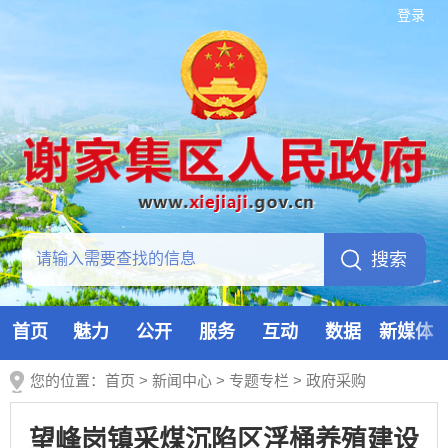
登录
首页
魅力
公开
服务
互动
数据
新媒体
您的位置：
首页
>
新闻中心
>
专题专栏
>
政府采购
望峰岗镇采煤沉陷区浮桶养殖建设