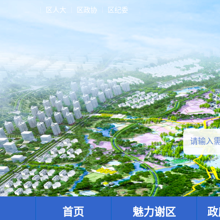
区人大
区政协
区纪委
首页
魅力谢区
政