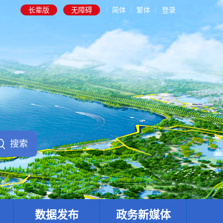
长辈版
无障碍
简体
繁体
登录
数据发布
政务新媒体