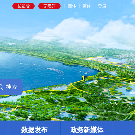
长辈版
无障碍
简体
繁体
登录
数据发布
政务新媒体