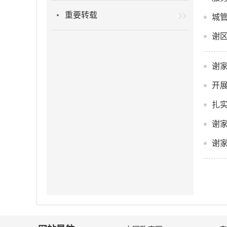
重要转载
城
谢区
谢
开
扎
谢
谢