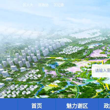
区人大
区政协
区纪委
首页
魅力谢区
政