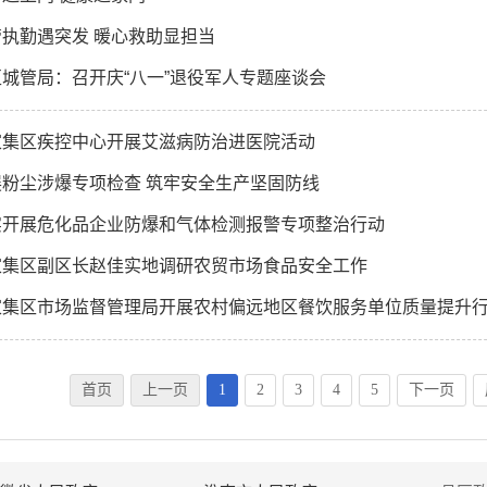
管执勤遇突发 暖心救助显担当
城管局：召开庆“八一”退役军人专题座谈会
家集区疾控中心开展艾滋病防治进医院活动
展粉尘涉爆专项检查 筑牢安全生产坚固防线
实开展危化品企业防爆和气体检测报警专项整治行动
家集区副区长赵佳实地调研农贸市场食品安全工作
家集区市场监督管理局开展农村偏远地区餐饮服务单位质量提升
首页
上一页
1
2
3
4
5
下一页