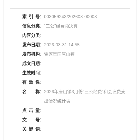
索
引
号：
003059243/202603-00003
信息分类：
“三公”经费预决算
内容分类：
发布日期：
2026-03-31 14:55
发布机构：
谢家集区唐山镇
成文日期：
生效时间：
有
效
性：
名
称：
2026年唐山镇3月份“三公经费”和会议费支
出情况统计表
点
击
量：
文
号：
关
键
词：