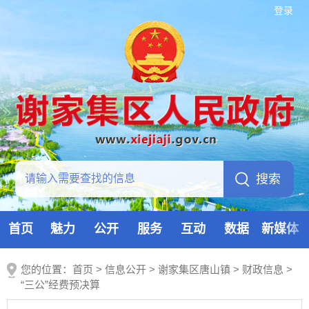
登录
首页
魅力
公开
服务
互动
数据
新媒体
您的位置：
首页
>
信息公开
> 谢家集区唐山镇
>
财政信息
>
“三公”经费预决算