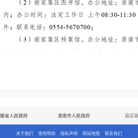
（
）谢家集区图书馆，办公地址：淮南
2
内；办公时间：法定工作日
上午
08:30-11:30
外；联系电话：
；
0554-5670700
（
）谢家集区档案馆，办公地址：淮南
3
人民政府院内；办公时间：法定工作日
上
，节假日除外；联系电话：
17:30
0554-567758
其他：报刊、广播、电视等。
5.
（三）政府信息编排体系。
政府信息公开目录使用电子文档方式编排
要含以下要素：
徽省人民政府
淮南市人民政府
县区
索引
信息分
内容分
发文日
发布机
成文日
生效时
关于我们
使用帮助
隐私声明
网站地图
联系我们