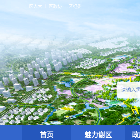
区人大
区政协
区纪委
首页
魅力谢区
政