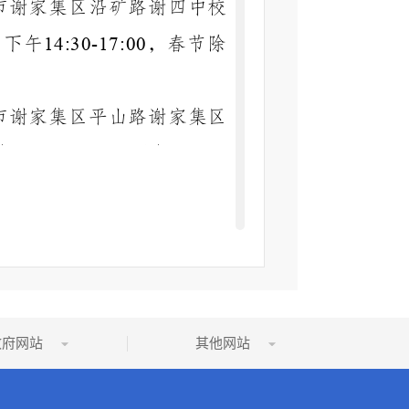
市谢家集区沿矿路谢四中校
下午
，春节除
14:30-17:00
市谢家集区平山路谢家集区
午
下午
08:00-12:00
14:30-
。
0
、记录和存储各类信息，主
政府网站
其他网站
废止时
名
点击
文
关键