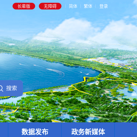
长辈版
无障碍
简体
繁体
登录
数据发布
政务新媒体