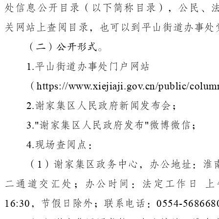
处
信息公开目录（以下简称目录），公民、
关网站上查阅目录，也可以到
平山街道办事处
（二）公开形式。
平山街道办事处
门户网站
1.
（
https://www.xiejiaji.gov.cn/public/col
谢家集区
人民
政府新闻发布会；
2.
谢家集区人民政府发布
微博微信；
3.
"
"
现场查阅点：
4.
（
）谢家集区政务中心，办公地址：淮
1
二通道交汇处；办公时间：法定工作日
上
，节假日除外；联系电话：
16:30
0554-568668