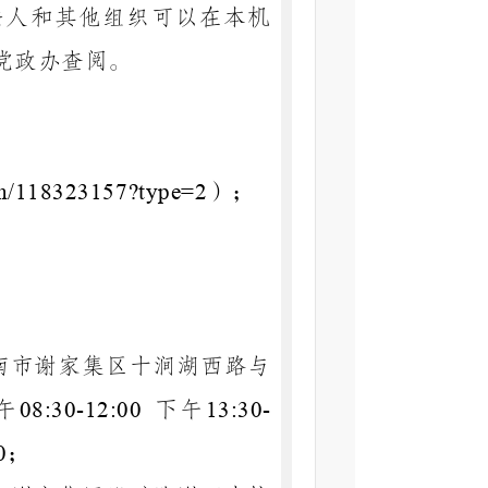
法人和其他组织可以在本机
党政办
查阅。
）；
umn/118323157?type=2
南市谢家集区十涧湖西路与
午
下午
08:30-12:00
13:30-
；
0