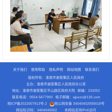
关于我们
使用帮助
隐私声明
网站地图
联系我们
版权所有：淮南市谢家集区人民政府
主办：淮南市谢家集区人民政府办公室
地址：淮南市谢家集区平山路区政府大院
邮编：232052
联系电话：0554-5677993
电子邮箱：xjjxxzx@126.com
皖ICP备2022007913号-2
皖公网安备 34040402000018号
网站标识码：3404040002
本网站支持IPv6访问