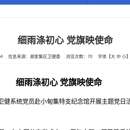
细雨涤初心 党旗映使命
4
信息来源：谢家集区卫健委
浏览次数：
70
字体【
大
中
小
细雨涤初心
党旗映使命
卫健系统党员
赴小甸集特支纪念馆开展主题党日