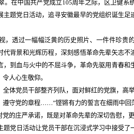
翠。
在中国共产党成立
105周年之际，
区
卫健系
展主题党日活动，追寻安徽最早的党组织诞生足
视
，
透过一幅幅泛黄的历史照片、一件件珍贵
时代背景和光辉历程，深刻感悟革命先辈矢志不
言，到血与火中的不屈斗争，革命先驱用青春和
，令人心生敬仰。
，全体党员干部整齐列队，面对鲜红的党旗，高
，遵守党的章程……”铿锵有力的誓言在细雨中回
对党的庄严承诺，既是对革命先辈的深切告慰，
主题党日活动让党员干部在沉浸式学习中接受了