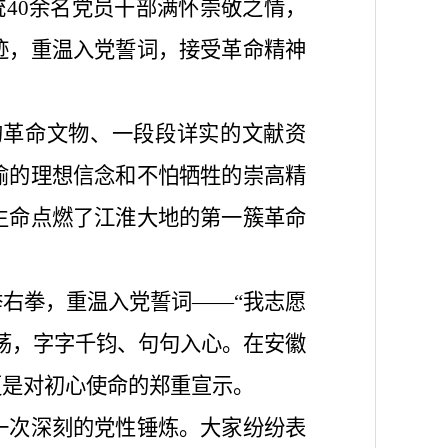
统
40余
名党员干部满怀崇敬之情，
迹，重温入党誓词，接受革命精神
的革命文物、一段段详实的文献资
渝的理想信念和不怕牺牲的崇高精
生命点燃了江淮大地的第一簇革命
举右拳，重温入党誓词
——“我志愿
荡，字字千钧、句句入心
。
在安徽
更是对初心使命的郑重宣示。
一次深刻的党性锤炼。大家纷纷表