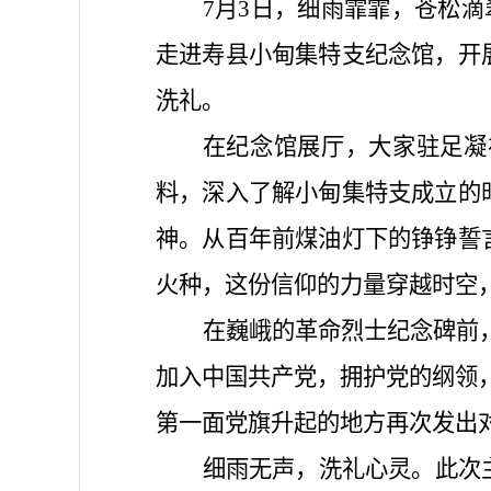
7月
3
日，细雨霏霏，苍松滴
走进寿县小甸集特支纪念馆，开
洗礼。
在
纪念馆展厅，
大家驻足凝
料，深入了解小甸集特支成立的
神。从百年前煤油灯下的铮铮誓
火种，这份信仰的力量穿越时空
在巍峨的革命烈士纪念碑前
加入中国共产党，拥护党的纲领
第一面党旗升起的地方再次发出
细雨无声，洗礼心灵。此次