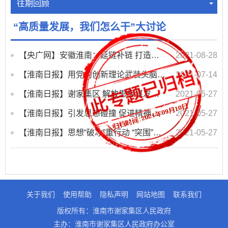
往期回顾
“高质量发展，我们怎么干”大讨论
【央广网】安徽淮南：延链补链 打造锚固产业集群
2021-08-28
【淮南日报】用党的创新理论武装头脑推动工作
2021-07-14
【淮南日报】谢家集区 解放思想谋发展凝心聚力促转型
2021-05-27
【淮南日报】引发思想碰撞 促进精神升华 激发干事热情——各县区“高质量发展，我们怎么干”大讨...
2021-05-27
【淮南日报】思想“破冰”重行动 “突围”之路在脚下——全市“高质量发展，我们怎么干”大讨论...
2021-05-27
关于我们
使用帮助
隐私声明
网站地图
联系我们
版权所有：淮南市谢家集区人民政府
主办：淮南市谢家集区人民政府办公室