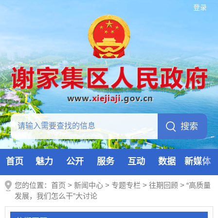
登录
首页
魅力
公开
服务
互动
数据
新媒体
您的位置：
首页
>
新闻中心
>
专题专栏
>
往期回顾
>
“高质量
发展，我们怎么干”大讨论