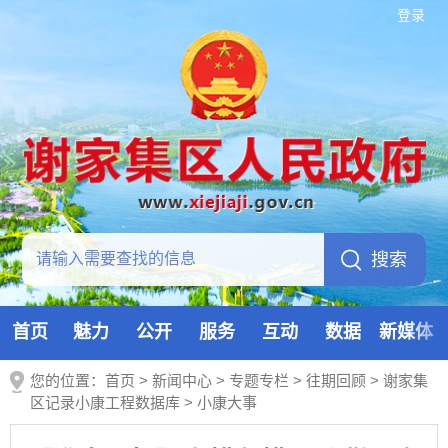
登录
首页
魅力
公开
服务
互动
数据
新媒体
您的位置：
首页
>
新闻中心
>
专题专栏
>
往期回顾
>
谢家集
区记录小康工程数据库
>
小康大事