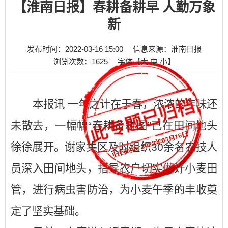
【淮南日报】春耕备耕早 人勤万象
新
发布时间：2022-03-16 15:00
信息来源：淮南日报
浏览次数：
1625
字体【
大
中
小
】
本报讯 一年之计在于春，浓浓的年味还
未散去，一幅幅“春耕备耕图”已在田间地头
徐徐展开。谢家集区及时组织30余名农技人
员深入田间地头，指导农户切实做好小麦田
管，进行病虫害防治，为小麦午季的丰收奠
定了坚实基础。