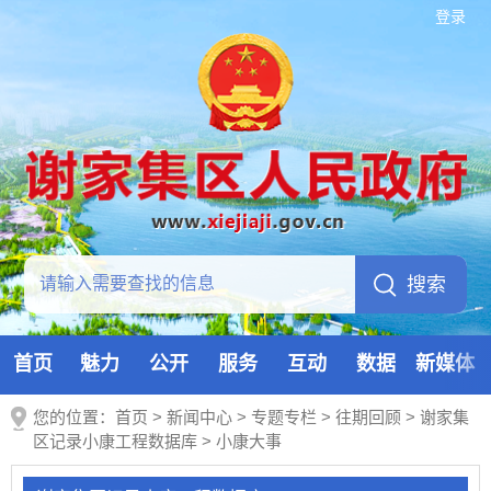
登录
首页
魅力
公开
服务
互动
数据
新媒体
您的位置：
首页
>
新闻中心
>
专题专栏
>
往期回顾
>
谢家集
区记录小康工程数据库
>
小康大事