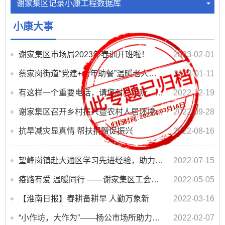
谢家集区记录小康工程数据库
小康大事
谢家集区市场局2023年春训开班啦！
2023-02-01
蔡家岗街道“党建+老年助餐”温暖老人幸福“食”光
2023-01-11
有这样一个重要电话，请您耐心接听，为平安谢家集代言！
2022-12-19
谢家集区召开乡村振兴暨农村人居环境整治工作现场会
2022-09-28
抗旱减灾显真情 帮扶捐赠促振兴
2022-08-16
望峰岗镇赴大通区学习先进经验，助力乡村振兴
2022-07-15
疫路有爱 温暖同行 ——谢家集区工会慰问淮南西高速出口来往货车司机
2022-05-05
【淮南日报】春耕备耕早 人勤万象新
2022-03-16
“小作坊，大作为”——杨公市场所助力乡村振兴的三字诀
2022-02-07