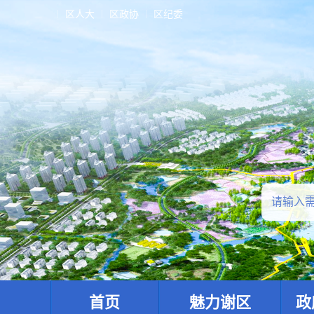
区人大
区政协
区纪委
首页
魅力谢区
政