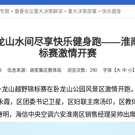
专题
>
重要会议重大决策解读
>
重大决策部署
>
快乐健身
龙山水间尽享快乐健身跑——淮
标赛激情开赛
3
信息来源：谢家集区教体局
浏览次数：
290
字体【
大
中
小
届卧龙山越野锦标赛在卧龙山公园风景区激情开跑
永霞，区团委书记卫星，区妇联主席汤印，区教
继明，海信中央空调六安淮南区销售经理吴帅出