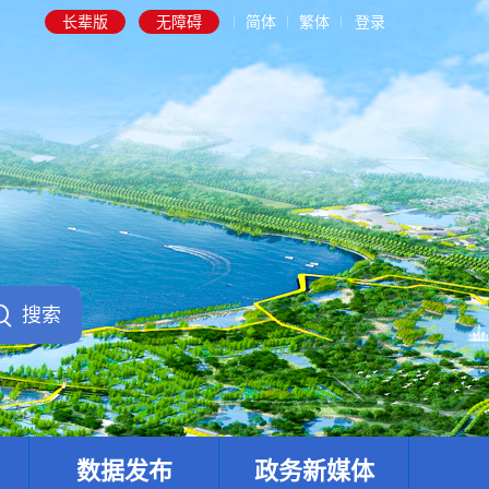
长辈版
无障碍
简体
繁体
登录
数据发布
政务新媒体