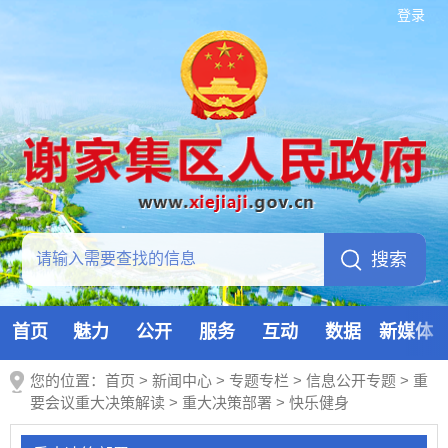
登录
首页
魅力
公开
服务
互动
数据
新媒体
您的位置：
首页
>
新闻中心
>
专题专栏
>
信息公开专题
>
重
要会议重大决策解读
>
重大决策部署
>
快乐健身