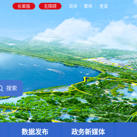
长辈版
无障碍
简体
繁体
登录
数据发布
政务新媒体