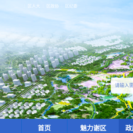
区人大
区政协
区纪委
首页
魅力谢区
政