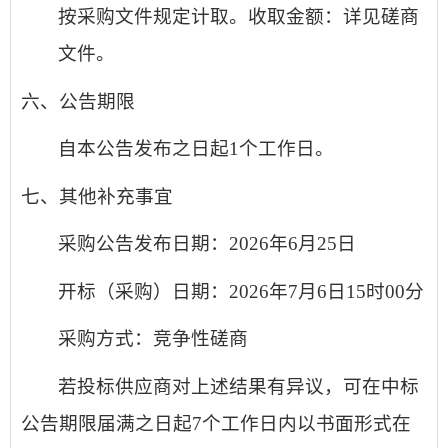
按
采购文件
规定计取。收取金额：
详见磋商
文件。
六、公告期限
自本公告发布之日起
1个工作日。
七、其他补充事宜
采购公告发布日期：
202
6
年
6
月
25
日
开标（采购）日期：
202
6
年
7
月
6
日
15
时
0
0分
采购方式：竞争性
磋商
若投标供应商对上述结果有异议，可在中标
公告期限届满之日起
7
个工作日内以书面形式在