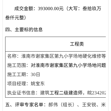
成交金额：
393000.00
元（大写：
叁拾玖万
叁仟
元整）
四、主要标的信息
工程类
名称：淮南市谢家集区第九小学场地硬化维修等
施工范围：
对淮南市谢家集区第九小学场地问题等
施工工期：
30日
项目经理：姚宝东
执业证书信息：建筑
工程二
级建造师
，皖
2342021
五、
评审专家名单：
郝伟（组长）、王安锐、
米