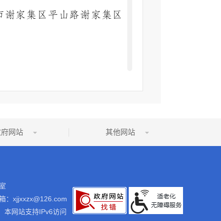
市谢家集区平山路谢家集区
午
下午
08:00-12:00
14:30-
。
0
、记录和存储各类信息，主
政府网站
其他网站
废止时
名
点击
文
关键
间
称
量
号
词
室
排的信息编码，每条信息有
：xjjxxzx@126.com
本网站支持IPv6访问