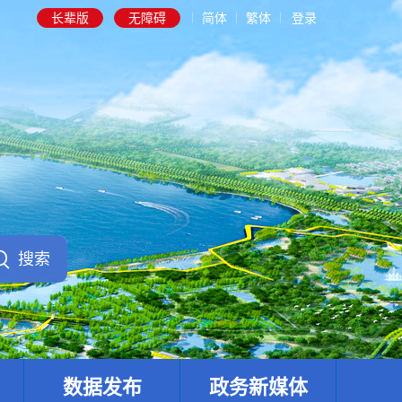
长辈版
无障碍
简体
繁体
登录
数据发布
政务新媒体