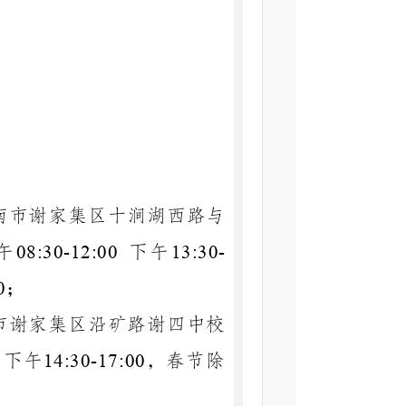
南市谢家集区十涧湖西路与
午
下午
08:30-12:00
13:30-
；
0
市谢家集区沿矿路谢四中校
下午
，春节除
14:30-17:00