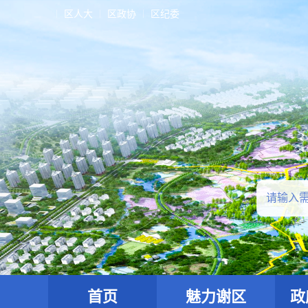
区人大
区政协
区纪委
首页
魅力谢区
政