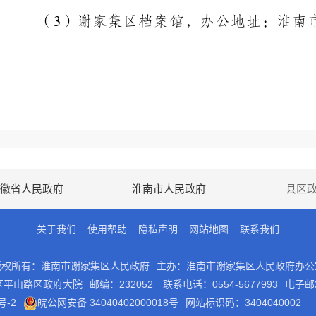
（
）谢家集区档案馆，办公地址：淮南
3
人民政府院内；办公时间：法定工作日
上
，节假日除外；联系电话：
17:30
0554-567758
其他：报刊、广播、电视等。
5.
（三）政府信息编排体系。
政府信息公开目录使用电子文档方式编排
要含以下要素：
徽省人民政府
淮南市人民政府
县区
索引
信息分
内容分
发文日
发布机
成文日
生效时
关于我们
使用帮助
隐私声明
网站地图
联系我们
号
类
类
期
构
期
间
版权所有：淮南市谢家集区人民政府
主办：淮南市谢家集区人民政府办公
索引号：索引号是为方便信息索取所编
1.
区平山路区政府大院
邮编：232052
联系电话：0554-5677993
电子邮箱
唯一的信息索引号。
号-2
皖公网安备 34040402000018号
网站标识码：3404040002