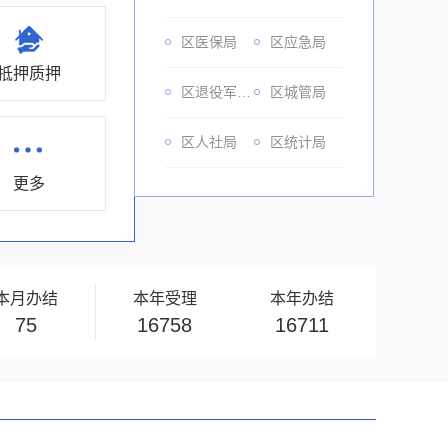
区医保局
区应急局
抵押质押
区退役军人事务局
区城管局
区人社局
区统计局
更多
区民政局
区市场监督管理局
区城建局（人防办）
区卫健委
区残联
区乡村振兴局
本月办结
本年受理
本年办结
75
16758
16711
区公安局
区统战部
区档案局
区烟草局
区民族宗教事务局
区生态环境分局