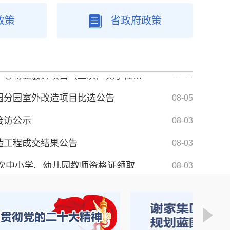
政策
省政府政策
中央层面整治形式主义为基层减负专项工作机制办公室 中央纪委办公厅公开通报3起整治形式主义为基层减负典...
04-28
谢家集区应急广播升级改造及运维项目（一次）竞争性磋商公告
08-07
谢家集区政务服务中心物业服务项目（二次）竞争性磋商公告
08-07
园分园室外改造项目比选公告
08-05
接访公示
08-03
造工程成交结果公告
08-03
2026年上半年第二次中小学、幼儿园教师资格证领取通知
08-03
8月领导干部接访下访计划表
07-31
李郢孜镇春申君文化园项目配套停车场工程成交结果公告
07-31
中央层面整治形式主义为基层减负专项工作机制办公室 中央纪委办公厅公开通报2起整治形式主义为基层减负...
10-31