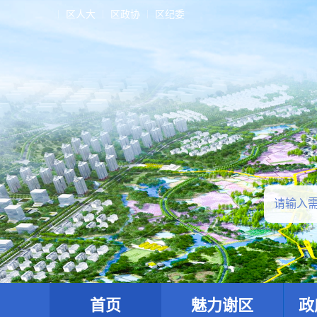
区人大
区政协
区纪委
首页
魅力谢区
政