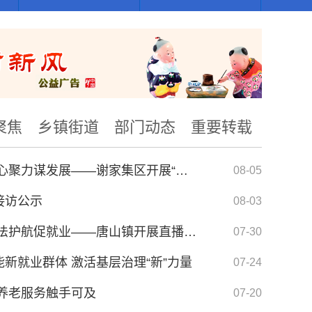
聚焦
乡镇街道
部门动态
重要转载
实地观摩看蝶变 同心聚力谋发展——谢家集区开展“凝聚新力量・筑梦新时代”主题活动
08-05
接访公示
08-03
直播带岗进乡村 普法护航促就业——唐山镇开展直播带岗暨普法宣讲活动
07-30
新就业群体 激活基层治理“新”力量
07-24
李郢孜镇春申君文化园项目配套停车场工程成交结果公告
07-31
 养老服务触手可及
07-20
中央层面整治形式主义为基层减负专项工作机制办公室 中央纪委办公厅公开通报2起整治形式主义为基层减负...
10-31