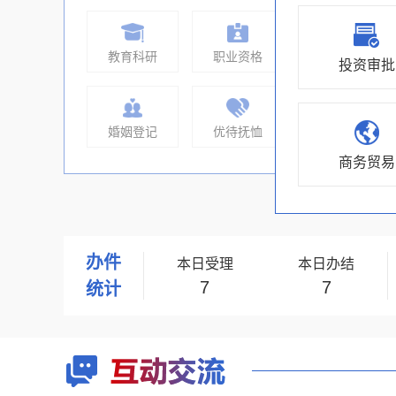
教育科研
职业资格
投资审批
婚姻登记
优待抚恤
商务贸易
交通出行
户籍办理
办件
本日受理
本日办结
住房保障
更多
7
7
统计