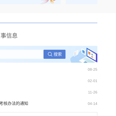
中央层面整治形式主义为基层减负专项工作机制办公室 中央纪委办公厅公开通报3起整治形式主义为基层减负典...
04-28
谢家集区应急广播升级改造及运维项目（一次）竞争性磋商公告
08-07
谢家集区政务服务中心物业服务项目（二次）竞争性磋商公告
08-07
人事信息
08-25
02-01
11-26
作考核办法的通知
04-14