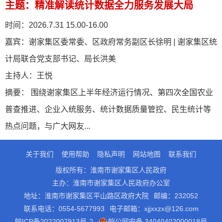
主
题：
精准解读统计数据全力服务发展大局
时
间：
2026.7.31 15.00-16.00
嘉
宾：
谢家集区委常委、区政府常务副区长徐明 | 谢家集区统
计局联合党支部书记、局长洪美
主持人：
王悦
摘
要：
围绕谢家集区上半年经济运行情况、第四次全国农业
普查推进、企业入统服务、统计数据质量管控、民生统计等
热点问题，与广大网友...
关于我们
使用帮助
隐私声明
网站地图
联系我们
版权所有：淮南市谢家集区人民政府
主办：淮南市谢家集区人民政府办公室
地址：淮南市谢家集区平山路区政府大院
邮编：232052
联系电话：0554-5677993
电子邮箱：xjjxxzx@126.com
皖ICP备2022007913号-2
皖公网安备 34040402000018号