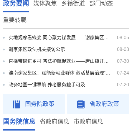
政务要闻
媒体聚焦
乡镇街道
部门动态
重要转载
实地观摩看蝶变 同心聚力谋发展——谢家集区开展“凝聚新力量・筑梦新时代”主题活动
08-05
谢家集区政法机关接访公示
08-03
直播带岗进乡村 普法护航促就业——唐山镇开展直播带岗暨普法宣讲活动
07-30
淮南谢家集区：赋能新就业群体 激活基层治理“新”力量
07-24
政务地图一键导航 养老服务触手可及
07-20
国务院政策
省政府政策
李郢孜镇春申君文化园项目配套停车场工程成交结果公告
07-31
中央层面整治形式主义为基层减负专项工作机制办公室 中央纪委办公厅公开通报2起整治形式主义为基层减负...
10-31
国务院信息
省政府信息
市政府信息
中央层面整治形式主义为基层减负专项工作机制办公室 中央纪委办公厅公开通报3起整治形式主义为基层减负典...
04-28