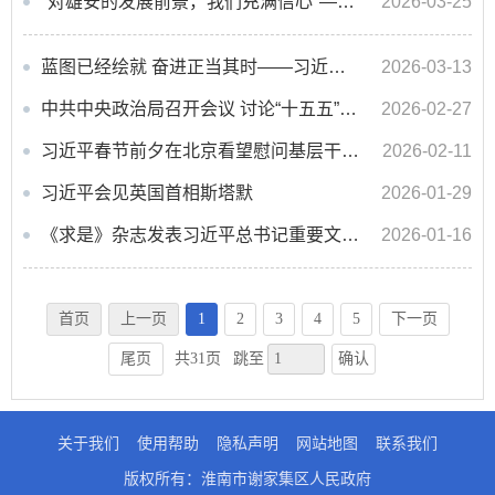
"对雄安的发展前景，我们充满信心"——习近平总书记赴雄安新区考察并主持召开深入推进雄安新区高...
2026-03-25
蓝图已经绘就 奋进正当其时——习近平总书记同出席2026年全国两会人大代表、政协委员共商国是纪实
2026-03-13
中共中央政治局召开会议 讨论“十五五”规划纲要草案和政府工作报告 中共中央总书记习近平主持会...
2026-02-27
习近平春节前夕在北京看望慰问基层干部群众 向全国各族人民致以美好的新春祝福 祝各族人民幸福安...
2026-02-11
习近平会见英国首相斯塔默
2026-01-29
《求是》杂志发表习近平总书记重要文章《在中央城市工作会议上的讲话》
2026-01-16
首页
上一页
1
2
3
4
5
下一页
确认
尾页
共31页
跳至
关于我们
使用帮助
隐私声明
网站地图
联系我们
版权所有：淮南市谢家集区人民政府