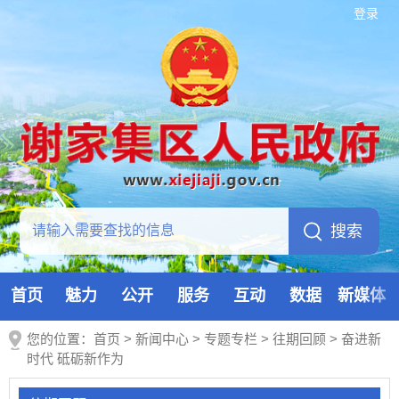
登录
首页
魅力
公开
服务
互动
数据
新媒体
您的位置：
首页
>
新闻中心
>
专题专栏
>
往期回顾
>
奋进新
时代 砥砺新作为