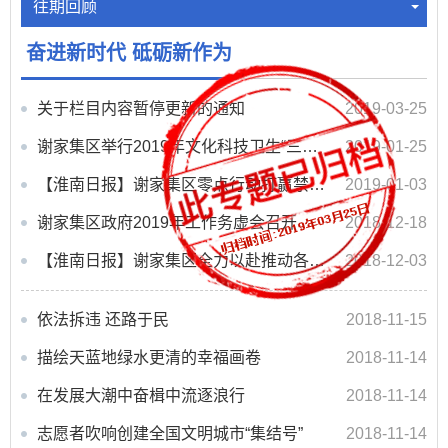
往期回顾
奋进新时代 砥砺新作为
关于栏目内容暂停更新的通知
2019-03-25
谢家集区举行2019年文化科技卫生“三下乡”活动
2019-01-25
【淮南日报】谢家集区零点行动打赢禁放第一仗
2019-01-03
谢家集区政府2019年工作务虚会召开
2018-12-18
【淮南日报】谢家集区全力以赴推动各项工作回升进位
2018-12-03
依法拆违 还路于民
2018-11-15
描绘天蓝地绿水更清的幸福画卷
2018-11-14
在发展大潮中奋楫中流逐浪行
2018-11-14
志愿者吹响创建全国文明城市“集结号”
2018-11-14