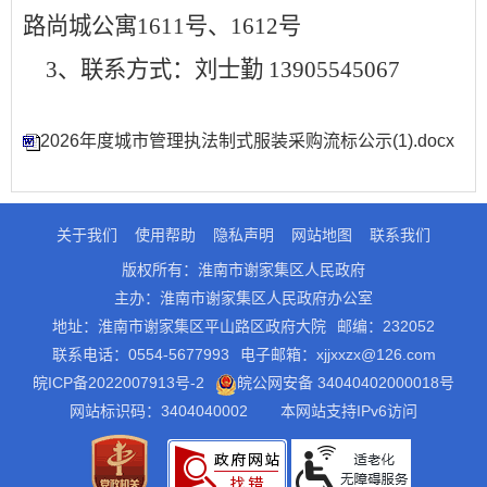
路尚城公寓
1611号、1612号
3、
联系方式：
刘士勤
13905545067
2026年度城市管理执法制式服装采购流标公示(1).docx
关于我们
使用帮助
隐私声明
网站地图
联系我们
版权所有：淮南市谢家集区人民政府
主办：淮南市谢家集区人民政府办公室
地址：淮南市谢家集区平山路区政府大院
邮编：232052
联系电话：0554-5677993
电子邮箱：xjjxxzx@126.com
皖ICP备2022007913号-2
皖公网安备 34040402000018号
网站标识码：3404040002
本网站支持IPv6访问