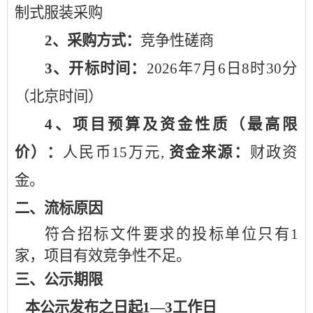
制式服装采购
2
、采购方式：
竞争性磋商
3
、
开标时间：
2026
年
7
月
6
日
8
时
30
分
（北京时间）
4
、
项目预算及资金性质（最高限
价）：
人民币
15
万元
,
资金来源：
财政资
金。
二、流标原因
符合招标文件要求的投标单位只有
1
家，项目有效竞争性不足。
三、公示期限
本公示发布之日起
1—3工作日