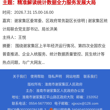
主
题：
精准解读统计数据全力服务发展大局
时
间：
2026.7.31 15.00-16.00
嘉
宾：
谢家集区委常委、区政府常务副区长徐明 | 谢家集区统
计局联合党支部书记、局长洪美
主持人：
王悦
摘
要：
围绕谢家集区上半年经济运行情况、第四次全国农业
普查推进、企业入统服务、统计数据质量管控、民生统计等
热点问题，与广大网友...
关于我们
使用帮助
隐私声明
网站地图
联系我们
版权所有：淮南市谢家集区人民政府
主办：淮南市谢家集区人民政府办公室
地址：淮南市谢家集区平山路区政府大院
邮编：232052
联系电话：0554-5677993
电子邮箱：xjjxxzx@126.com
皖ICP备2022007913号-2
皖公网安备 34040402000018号