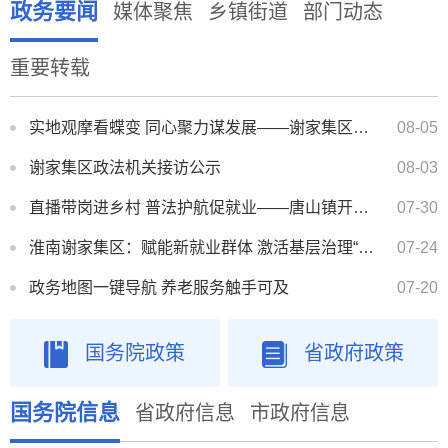
政务要闻
媒体聚焦
乡镇街道
部门动态
重要转载
实地观摩看蝶变 同心聚力谋发展——谢家集区开展“凝聚新力量・筑梦新时代”主题活动
08-05
谢家集区政法机关接访公示
08-03
直播带岗进乡村 普法护航促就业——唐山镇开展直播带岗暨普法宣讲活动
07-30
淮南谢家集区：赋能新就业群体 激活基层治理“新”力量
07-24
政务地图一键导航 养老服务触手可及
07-20
国务院政策
省政府政策
国务院信息
省政府信息
市政府信息
谢一小供水管网改造工程（一次）单一来源公告
07-27