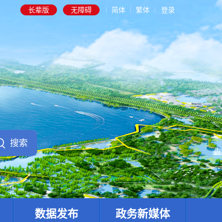
长辈版
无障碍
简体
繁体
登录
数据发布
政务新媒体