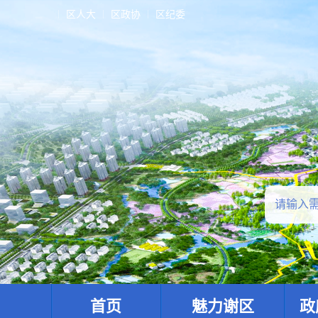
区人大
区政协
区纪委
首页
魅力谢区
政